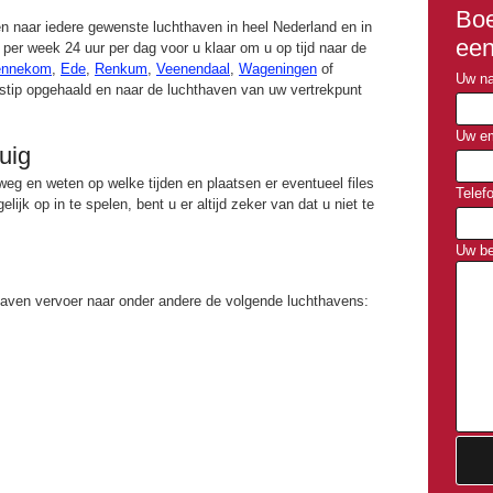
Boe
n naar iedere gewenste luchthaven in heel Nederland en in
een
 per week 24 uur per dag voor u klaar om u op tijd naar de
ennekom
,
Ede
,
Renkum
,
Veenendaal
,
Wageningen
of
Uw na
dstip opgehaald en naar de luchthaven van uw vertrekpunt
Uw em
tuig
eg en weten op welke tijden en plaatsen er eventueel files
Telef
jk op in te spelen, bent u er altijd zeker van dat u niet te
Uw be
thaven vervoer naar onder andere de volgende luchthavens: