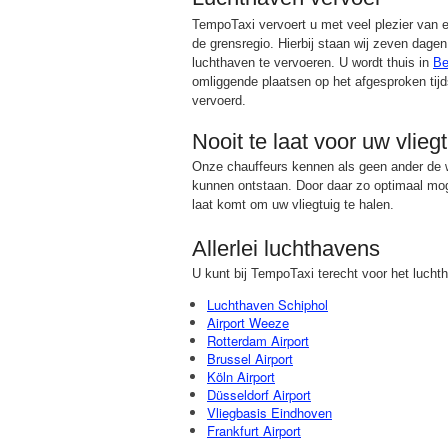
TempoTaxi vervoert u met veel plezier van e
de grensregio. Hierbij staan wij zeven dagen
luchthaven te vervoeren. U wordt thuis in
B
omliggende plaatsen op het afgesproken tij
vervoerd.
Nooit te laat voor uw vlieg
Onze chauffeurs kennen als geen ander de w
kunnen ontstaan. Door daar zo optimaal mogeli
laat komt om uw vliegtuig te halen.
Allerlei luchthavens
U kunt bij TempoTaxi terecht voor het luch
Luchthaven Schiphol
Airport Weeze
Rotterdam Airport
Brussel Airport
Köln Airport
Düsseldorf Airport
Vliegbasis Eindhoven
Frankfurt Airport