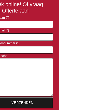
k online! Of vraag
 Offerte aan
am (*)
ail (*)
oonnummer (*)
richt