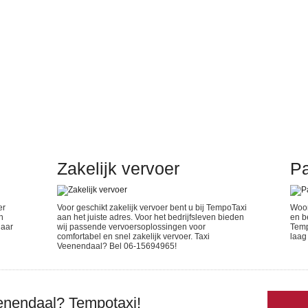
Zakelijk vervoer
Pa
er
Voor geschikt zakelijk vervoer bent u bij TempoTaxi
Woon
n
aan het juiste adres. Voor het bedrijfsleven bieden
en b
naar
wij passende vervoersoplossingen voor
Temp
comfortabel en snel zakelijk vervoer. Taxi
laag
Veenendaal? Bel 06-15694965!
enendaal? Tempotaxi!