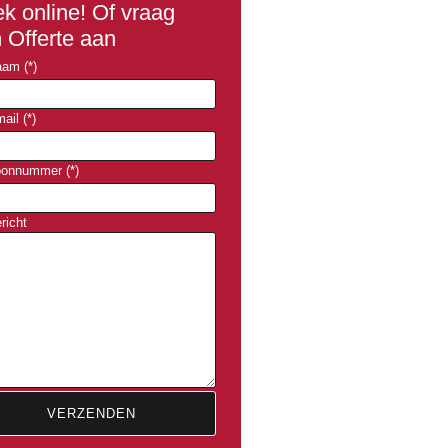
k online! Of vraag
 Offerte aan
am (*)
ail (*)
oonnummer (*)
richt