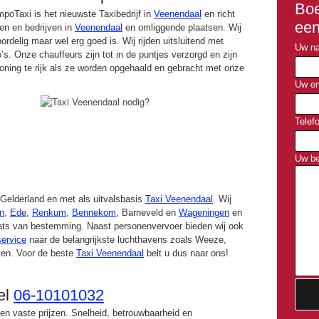
Boe
poTaxi is het nieuwste Taxibedrijf in
Veenendaal
en richt
een
nen en bedrijven in
Veenendaal
en omliggende plaatsen. Wij
ordelig maar wel erg goed is. Wij rijden uitsluitend met
Uw na
’s. Onze chauffeurs zijn tot in de puntjes verzorgd en zijn
oning te rijk als ze worden opgehaald en gebracht met onze
Uw em
Telef
Uw be
o Gelderland en met als uitvalsbasis
Taxi Veenendaal
. Wij
n
,
Ede
,
Renkum
,
Bennekom
, Barneveld en
Wageningen
en
aats van bestemming. Naast personenvervoer bieden wij ook
service
naar de belangrijkste luchthavens zoals Weeze,
ven. Voor de beste
Taxi Veenendaal
belt u dus naar ons!
el
06-10101032
 en vaste prijzen. Snelheid, betrouwbaarheid en