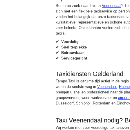
Ben u op zoek naar Taxi in
Veenendaal
? Tem
zich met een flexibele taxiservice op perso
vinden het belangrijk dat onze taxiservice vo
kwalitatieve, representatieve en schone auto
zeer beleefd. Onze klanten voelen zich de k
taxi’s.
✔ Voordelig
✔ Snel terplekke
✔ Betrouwbaar
✔ Servicegericht
Taxidiensten Gelderland
Tempo Taxi is geruime tijd actief in de regi
weten de snelste weg in
Veenendaal
,
Rhene
brengen u snel en professioneel naar de pl
groepsvervoer, woon-werkvervoer en
airport
Düsseldorf, Schiphol, Rotterdam en Eindho
Taxi Veenendaal nodig? B
Wij werken met zeer voordelige taxitarieven